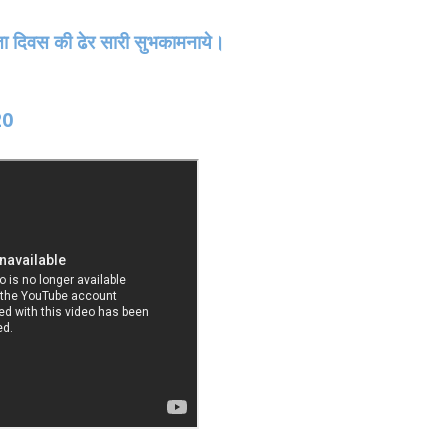
ता दिवस की ढेर सारी सुभकामनाये।
20