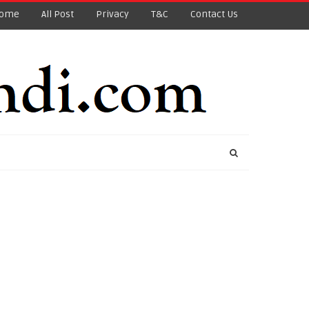
ome
All Post
Privacy
T&C
Contact Us