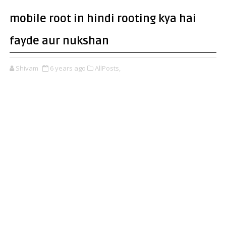
mobile root in hindi rooting kya hai
fayde aur nukshan
Shivam
6 years ago
AllPosts,