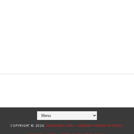
COPYRIGHT ©
2026
DEARHINDI.COM – SARKARI YOJANA UPDATES,