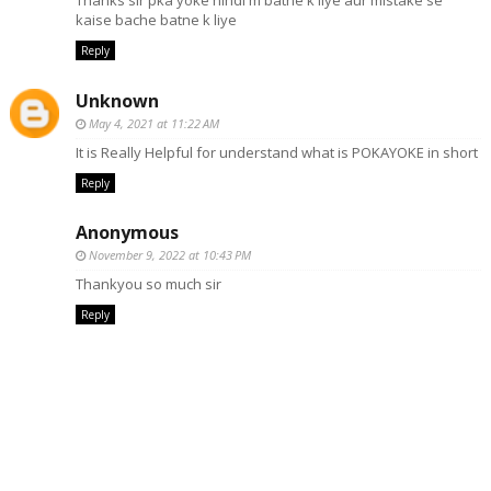
Thanks sir pka yoke hindi m batne k liye aur mistake se
kaise bache batne k liye
Reply
Unknown
May 4, 2021 at 11:22 AM
It is Really Helpful for understand what is POKAYOKE in short
Reply
Anonymous
November 9, 2022 at 10:43 PM
Thankyou so much sir
Reply