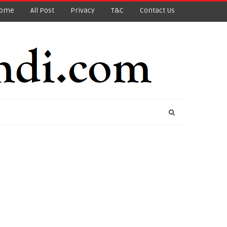
ome
All Post
Privacy
T&C
Contact Us