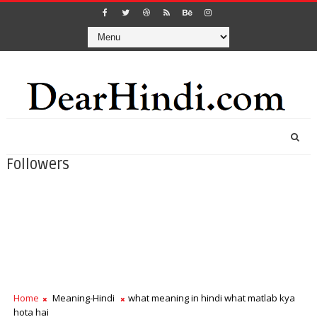
Followers
Home
Meaning-Hindi
what meaning in hindi what matlab kya
hota hai