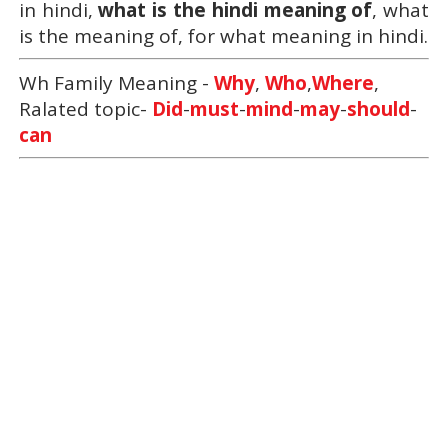
in hindi,
what is the hindi meaning of
, what
is the meaning of, for what meaning in hindi.
Wh Family Meaning -
Why
,
Who
,
Where
,
Ralated topic-
D
id
-
must
-
mind
-
may
-
should
-
can