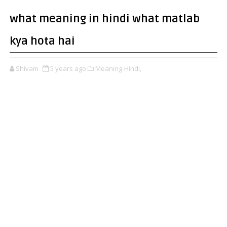
what meaning in hindi what matlab
kya hota hai
Shivam
5 years ago
Meaning-Hindi,