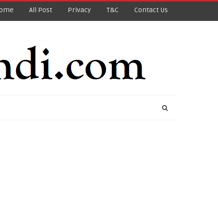
ome
All Post
Privacy
T&C
Contact Us