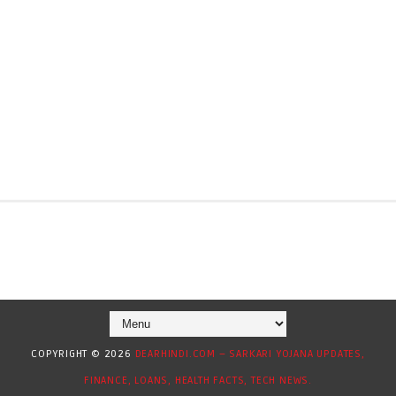
COPYRIGHT ©
2026
DEARHINDI.COM – SARKARI YOJANA UPDATES,
FINANCE, LOANS, HEALTH FACTS, TECH NEWS.