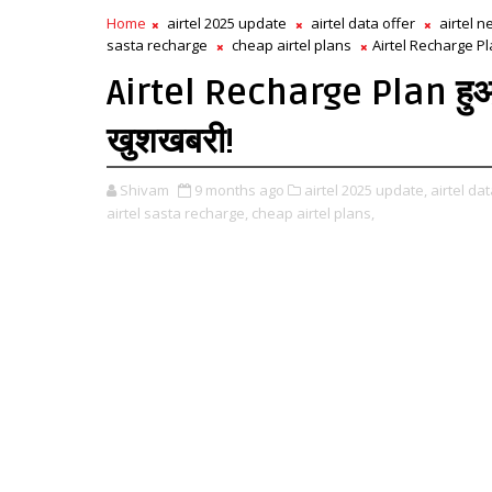
Home
airtel 2025 update
airtel data offer
airtel 
sasta recharge
cheap airtel plans
Airtel Recharge Plan
Airtel Recharge Plan हुआ सस
खुशखबरी!
Shivam
9 months ago
airtel 2025 update,
airtel dat
airtel sasta recharge,
cheap airtel plans,