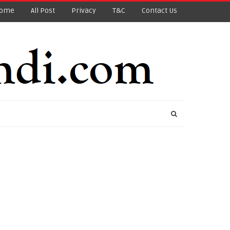
ome
All Post
Privacy
T&C
Contact Us