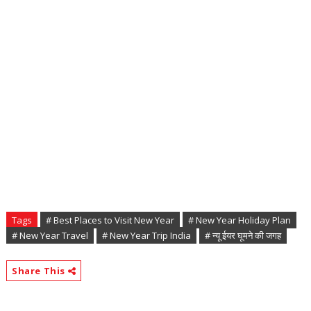
Tags
# Best Places to Visit New Year
# New Year Holiday Plan
# New Year Travel
# New Year Trip India
# न्यू ईयर घूमने की जगह
Share This