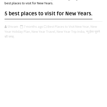
best places to visit for New Years.
5 best places to visit for New Years.
Shivam
7 months ago
Best Places to Visit New Year,
New
Year Holiday Plan,
New Year Travel,
New Year Trip India,
न्यू ईयर घूमने
की जगह,