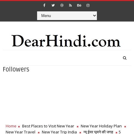
Followers
Home
Best Places to Visit New Year
New Year Holiday Plan
New Year Travel
New Year Trip India
न्यू ईयर घूमने की जगह
5