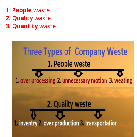
1
.
People
waste
2. Q
uality
waste
3. Q
uantity
waste