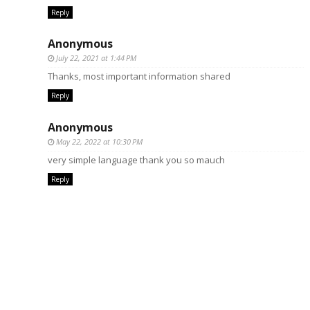
Reply
Anonymous
July 22, 2021 at 1:44 PM
Thanks, most important information shared
Reply
Anonymous
May 22, 2022 at 10:30 PM
very simple language thank you so mauch
Reply