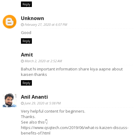
Reply
Unknown
February 27, 2020 at 6:07 PM
Good
Reply
Amit
March 2, 2020 at 2:52 AM
Bahut hi important information share kiya aapne about
kaisen thanks
Reply
Anil Ananti
June 29, 2020 at 5:08 PM
Very helpful content for beginners.
Thanks.
See also this👇
https://www.qsqtech.com/2019/06/what-is-kaizen-discuss-
benefits-of.html